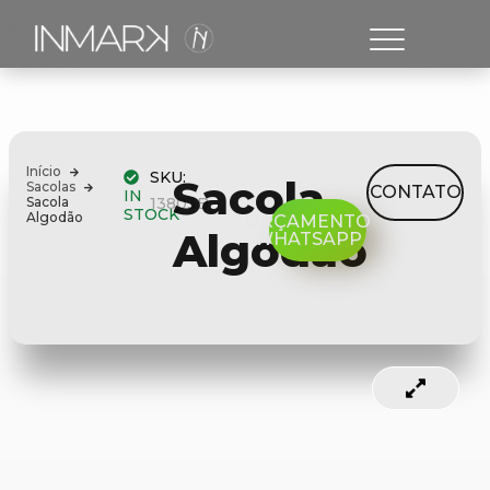
Início
SKU:
Sacola
Sacolas
CONTATO
IN
Sacola
13803B
STOCK
Algodão
ORÇAMENTO
Algodão
WHATSAPP