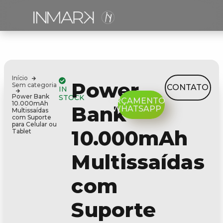
Início
Power
Sem categoria
CONTATO
IN
Power Bank
STOCK
ORÇAMENTO
10.000mAh
Bank
WHATSAPP
Multissaídas
com Suporte
para Celular ou
10.000mAh
Tablet
Multissaídas
com
Suporte