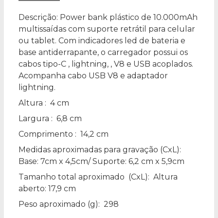
Descrição:
Power bank plástico de 10.000mAh
multissaídas com suporte retrátil para celular
ou tablet. Com indicadores led de bateria e
base antiderrapante, o carregador possui os
cabos tipo-C , lightning, , V8 e USB acoplados.
Acompanha cabo USB V8 e adaptador
lightning.
Altura
: 4 cm
Largura
: 6,8 cm
Comprimento
: 14,2 cm
Medidas aproximadas para gravação
(CxL):
Base: 7cm x 4,5cm/ Suporte: 6,2 cm x 5,9cm
Tamanho total aproximado
(CxL): Altura
aberto: 17,9 cm
Peso aproximado
(g): 298