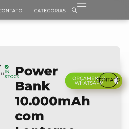
CONTATO
CATEGORIAS
Power
IN
das
STOCK
ORÇAMENTO
CONTATO
Bank
WHATSAPP
10.000mAh
com