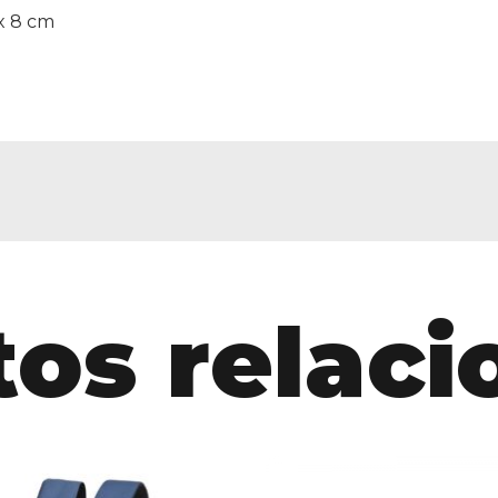
x 8 cm
os relac