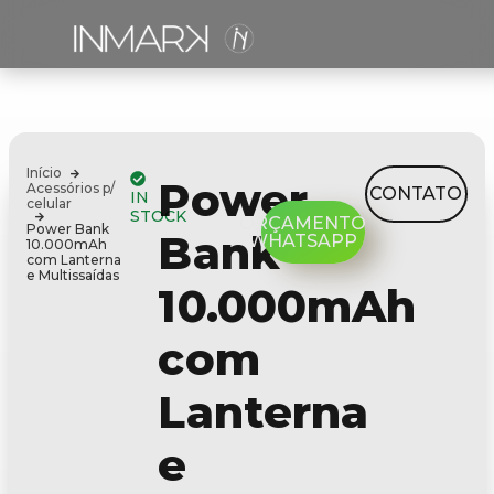
Início
Power
Acessórios p/
CONTATO
IN
celular
STOCK
ORÇAMENTO
Power Bank
Bank
WHATSAPP
10.000mAh
com Lanterna
e Multissaídas
10.000mAh
com
Lanterna
e