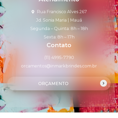
Rua Francisco Alves 267
Jd. Sonia Maria | Mauá
Segunda – Quinta: 8h – 18h
Sexta: 8h – 17h
Contato
(11) 4995-7790
orcamentos@inmarkbrindes.com.br
ORÇAMENTO