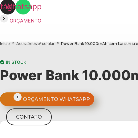
stagram
Whatsapp
ORÇAMENTO
Início
Acessórios p/ celular
Power Bank 10.000mAh com Lanterna e 
IN STOCK
Power Bank 10.000m
ORÇAMENTO WHATSAPP
CONTATO