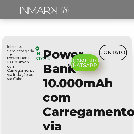
Início
Power
Sem categoria
CONTATO
IN
Power Bank
STOCK
ORÇAMENTO
10.000mAh
Bank
WHATSAPP
com
Carregamento
via Indução ou
10.000mAh
via Cabo
com
Carregament
via