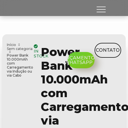
Início
Power
Sem categoria
CONTATO
IN
Power Bank
STOCK
ORÇAMENTO
10.000mAh
Bank
WHATSAPP
com
Carregamento
via Indução ou
10.000mAh
via Cabo
com
Carregament
via