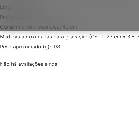
Largura
: 9,5 cm
Profundidade
: 9,5 cm
Comprimento
: com alça: 40 cm
Medidas aproximadas para gravação
(CxL): 23 cm x 8,5 
Peso aproximado
(g): 98
Não há avaliações ainda.