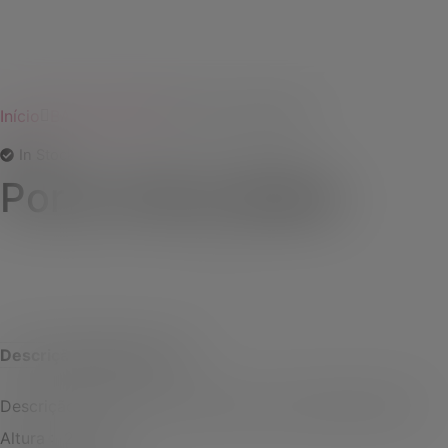
Início
BAR E BEBIDAS
Porta Vinho Bidim
In Stock
Porta Vinho Bidim
ORÇAMENTO WHATSAPP
Descrição
Avaliações (0)
Descrição:
Estojo porta vinho em couro sintético bidim.
Altura
: 24 cm