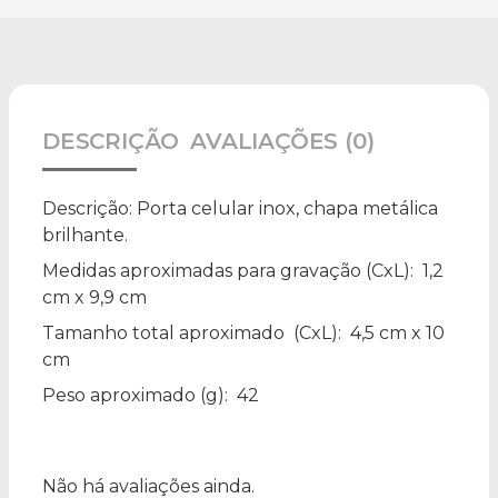
DESCRIÇÃO
AVALIAÇÕES (0)
Descrição:
Porta celular inox, chapa metálica
brilhante.
Medidas aproximadas para gravação
(CxL): 1,2
cm x 9,9 cm
Tamanho total aproximado
(CxL): 4,5 cm x 10
cm
Peso aproximado
(g): 42
Não há avaliações ainda.