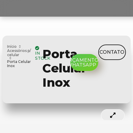
Início
Porta
Acessórios p/
CONTATO
IN
celular
STOCK
ORÇAMENTO
Porta Celular
Celular
WHATSAPP
Inox
Inox