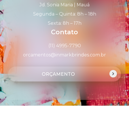
Jd. Sonia Maria | Mauá
Segunda – Quinta: 8h – 18h
Sexta: 8h – 17h
Contato
(11) 4995-7790
orcamentos@inmarkbrindes.com.br
ORÇAMENTO