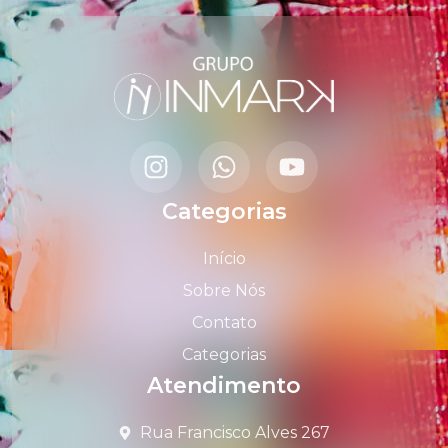
Categorias
Início
Sobre Nós
Contato
Categorias
Atendimento
Rua Francisco Alves 267