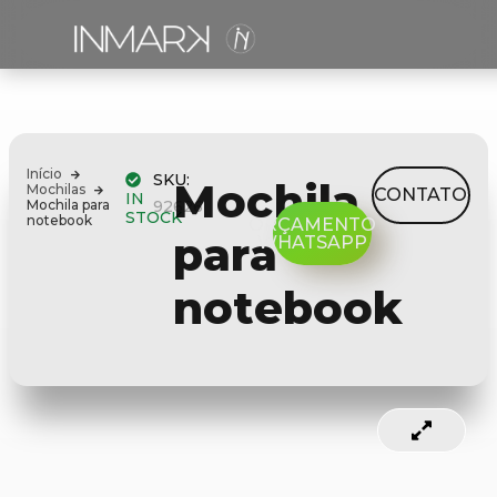
Início
SKU:
Mochila
Mochilas
CONTATO
IN
Mochila para
92626
STOCK
notebook
ORÇAMENTO
para
WHATSAPP
notebook