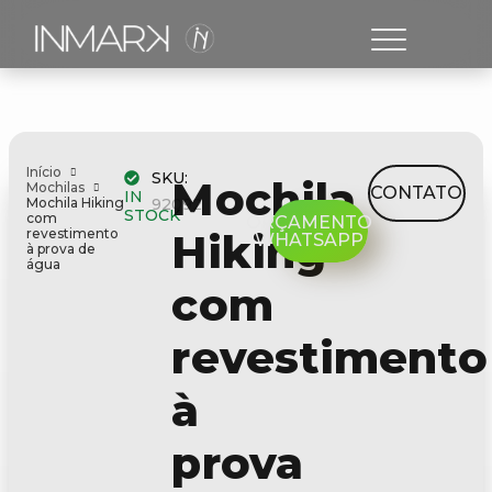
Início
SKU:
Mochila
Mochilas
CONTATO
IN
Mochila Hiking
92092
STOCK
com
ORÇAMENTO
revestimento
Hiking
WHATSAPP
à prova de
água
com
revestimento
à
prova