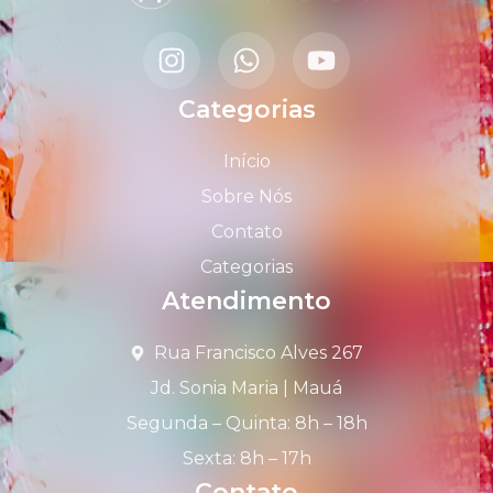
Categorias
Início
Sobre Nós
Contato
Categorias
Atendimento
Rua Francisco Alves 267
Jd. Sonia Maria | Mauá
Segunda – Quinta: 8h – 18h
Sexta: 8h – 17h
Contato