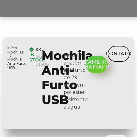
Início
SKU:
Mochila
Mochilas
CONTATO
IN
Mochila
INX-
Mochila
STOCK
ORÇAMENTO
anatômica
Anti-Furto
01306
Anti-
WHATSAPP
USB
antifurto
de 29
Furto
litros em
poliéster
USB
resistente
à água