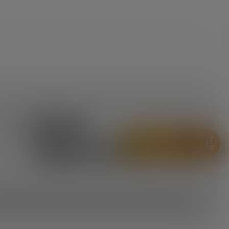
Mala
SKU:
IN
ME530
STOCK
ORÇAMENTO
CONTATO
Esportiva
WHATSAPP