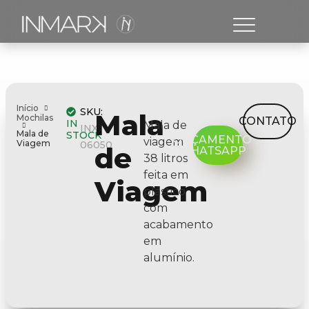
Início
SKU:
Mala
Mochilas
CONTATO
IN
Mala de
INX-
Mala de
STOCK
ORÇAMENTO
viagem
Viagem
06050
de
WHATSAPP
38 litros
feita em
Viagem
plástico
com
acabamento
em
alumínio.