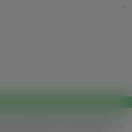
éster de alta qualidade, com cadeado numérico TSA.
a mala, acoplada por estojo em couro sintético. Três
regulagem de tamanho e quatro rodinhas 360º.