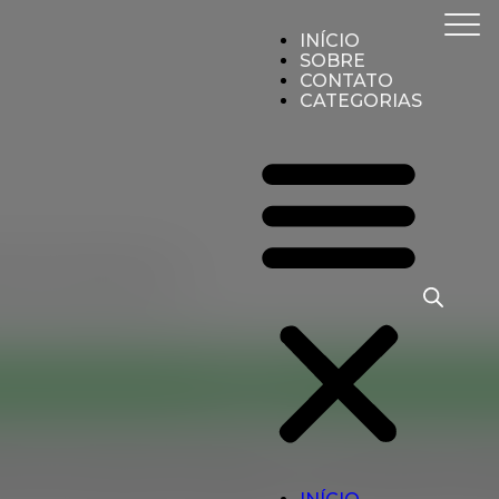
INÍCIO
SOBRE
CONTATO
CATEGORIAS
al de Aviação Civil).
CONTATO
ncia Nacional de Aviação Civil), confeccionada em poli
ndo uma integrada ao cadeado e outra na parte de trás d
oupas, alça de mão em poliéster, puxador retrátil com 