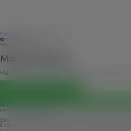
Início
Mochilas
Mala de Bordo
In Stock
SKU:
INX-06070M
Mala de Bordo
Mala de bordo 47 Litros com padrão ANAC (Agência Nacion
ORÇAMENTO WHATSAPP
Descrição
Avaliações (0)
Descrição:
Mala de bordo 47 Litros com padrão ANAC (Agê
Possui etiquetas de identificação embutidas na mala, se
compartimentos, bolso telado, cinta compressora para r