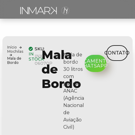
Início
SKU:
Mala
Mochilas
CONTATO
IN
Mala de
INX-
Mala de
STOCK
ORÇAMENTO
bordo
Bordo
06070P
de
WHATSAPP
30 litros
com
Bordo
padrão
ANAC
(Agência
Nacional
de
Aviação
Civil)