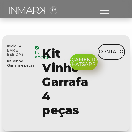
Início
Kit
BAR E
CONTATO
IN
BEBIDAS
STOCK
ORÇAMENTO
Kit Vinho
Vinho
WHATSAPP
Garrafa 4 peças
Garrafa
4
peças