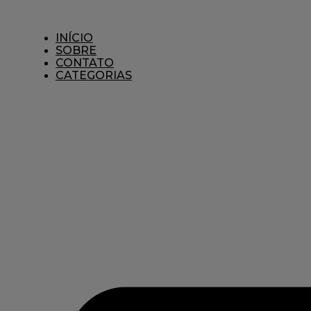
Ir
para
o
INÍCIO
conteúdo
SOBRE
CONTATO
CATEGORIAS