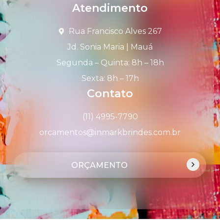
Atendimento
Rua Francisco Alves 267
Jd. Sonia Maria | Mauá
Segunda – Quinta: 8h – 18h
Sexta: 8h – 17h
Contato
(11) 4995-7790
orcamentos@inmarkbrindes.com.br
ORÇAMENTO