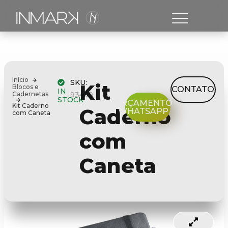
Início
SKU:
Kit
Blocos e
CONTATO
IN
Cadernetas
93499
STOCK
ORÇAMENTO
Kit Caderno
Caderno
WHATSAPP
com Caneta
com
Caneta