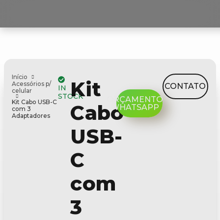
Início
Kit
Acessórios p/
CONTATO
IN
celular
STOCK
ORÇAMENTO
Kit Cabo USB-C
Cabo
WHATSAPP
com 3
Adaptadores
USB-
C
com
3