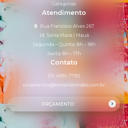
Categorias
Atendimento
Rua Francisco Alves 267
Jd. Sonia Maria | Mauá
Segunda – Quinta: 8h – 18h
Sexta: 8h – 17h
Contato
(11) 4995-7790
orcamentos@inmarkbrindes.com.br
ORÇAMENTO