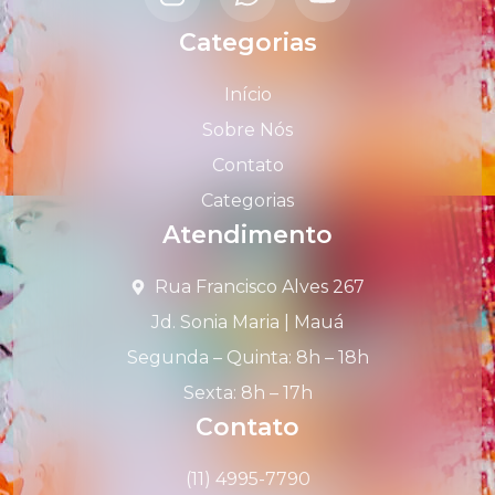
Categorias
Início
Sobre Nós
Contato
Categorias
Atendimento
Rua Francisco Alves 267
Jd. Sonia Maria | Mauá
Segunda – Quinta: 8h – 18h
Sexta: 8h – 17h
Contato
(11) 4995-7790