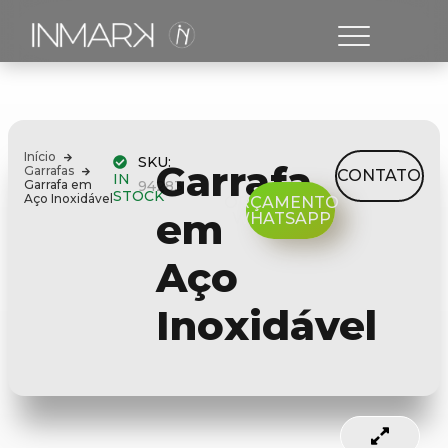
Início
SKU:
Garrafa
Garrafas
CONTATO
IN
Garrafa em
94283
STOCK
Aço Inoxidável
ORÇAMENTO
em
WHATSAPP
Aço
Inoxidável