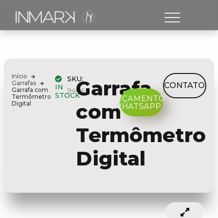
Início
SKU:
Garrafa
Garrafas
CONTATO
IN
Garrafa com
94069
STOCK
Termômetro
ORÇAMENTO
Digital
com
WHATSAPP
Termômetro
Digital