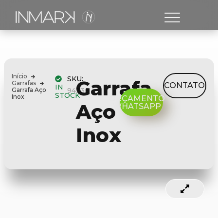
Início
SKU:
Garrafa
Garrafas
CONTATO
IN
Garrafa Aço
94336
STOCK
Inox
ORÇAMENTO
Aço
WHATSAPP
Inox