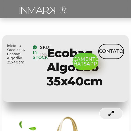
Início
SKU:
Ecobag
Sacolas
CONTATO
IN
Ecobag
INE01001
STOCK
Algodão
ORÇAMENTO
35x40cm
Algodão
WHATSAPP
35x40cm