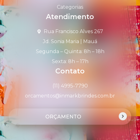
Categorias
Atendimento
Rua Francisco Alves 267
Jd. Sonia Maria | Mauá
Segunda – Quinta: 8h – 18h
Sexta: 8h – 17h
Contato
(11) 4995-7790
orcamentos@inmarkbrindes.com.br
ORÇAMENTO