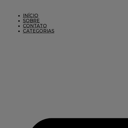
Ir
para
o
INÍCIO
conteúdo
SOBRE
CONTATO
CATEGORIAS