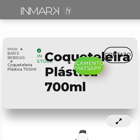
Início
Coqueteleira
BAR E
CONTATO
IN
BEBIDAS
STOCK
ORÇAMENTO
Coqueteleira
Plástica
WHATSAPP
Plástica 700ml
700ml