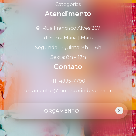
Categorias
Atendimento
Rua Francisco Alves 267
Jd. Sonia Maria | Mauá
Segunda – Quinta: 8h – 18h
Sexta: 8h – 17h
Contato
(11) 4995-7790
orcamentos@inmarkbrindes.com.br
ORÇAMENTO