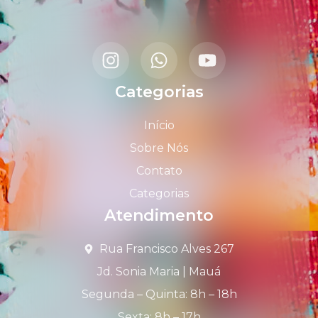
Categorias
Início
Sobre Nós
Contato
Categorias
Atendimento
Rua Francisco Alves 267
Jd. Sonia Maria | Mauá
Segunda – Quinta: 8h – 18h
Sexta: 8h – 17h