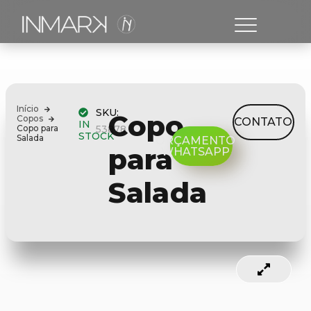
Início
SKU:
Copo
Copos
CONTATO
IN
Copo para
53878
STOCK
Salada
ORÇAMENTO
para
WHATSAPP
Salada