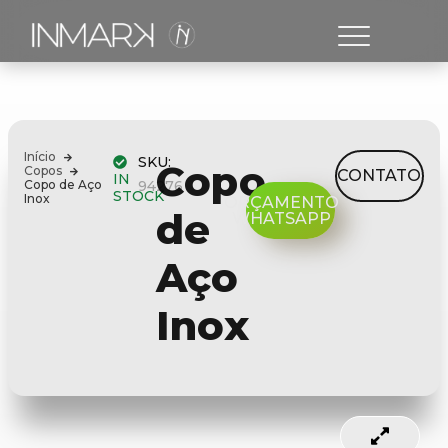
Início
SKU:
Copo
Copos
CONTATO
IN
Copo de Aço
94276
STOCK
Inox
ORÇAMENTO
de
WHATSAPP
Aço
Inox