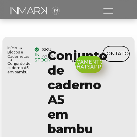
Início
SKU:
Conjunto
Blocos e
CONTATO
IN
Cadernetas
93624
STOCK
ORÇAMENTO
Conjunto de
de
WHATSAPP
caderno A5
em bambu
caderno
A5
em
bambu