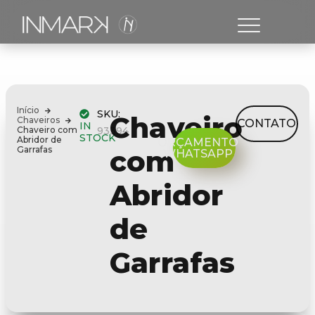
Início
SKU:
Chaveiro
Chaveiros
CONTATO
IN
Chaveiro com
93394
STOCK
Abridor de
ORÇAMENTO
Garrafas
com
WHATSAPP
Abridor
de
Garrafas