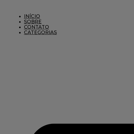
Ir
para
o
INÍCIO
conteúdo
SOBRE
CONTATO
CATEGORIAS