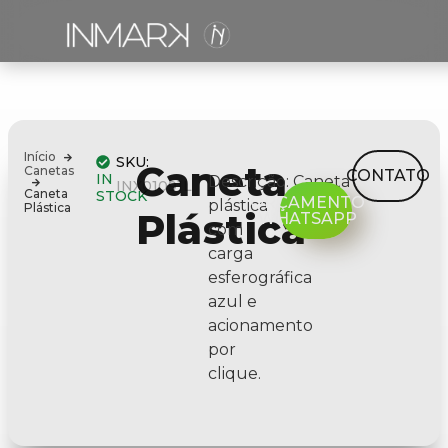
Início
SKU:
Caneta
Canetas
CONTATO
IN
Descrição:
Caneta
INX01091L
Caneta
STOCK
ORÇAMENTO
plástica
Plástica
Plástica
WHATSAPP
com
carga
esferográfica
azul e
acionamento
por
clique.