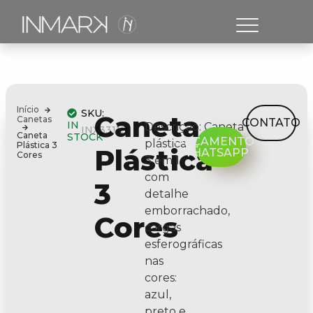
Início
SKU:
Caneta
Canetas
CONTATO
IN
Descrição:
Caneta
INX3311B
Caneta
STOCK
ORÇAMENTO
plástica
Plástica 3
Plástica
WHATSAPP
Cores
3 em 1
com
3
detalhe
emborrachado,
Cores
cargas
esferográficas
nas
cores:
azul,
preto e