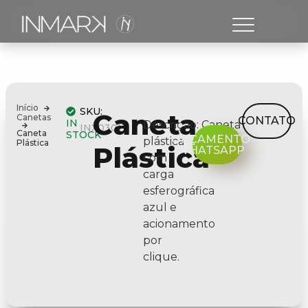
Início
SKU:
Caneta
Canetas
CONTATO
IN
Descrição:
Caneta
INX03017
Caneta
STOCK
ORÇAMENTO
plástica
Plástica
Plástica
WHATSAPP
com
carga
esferográfica
azul e
acionamento
por
clique.