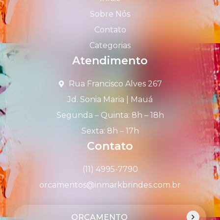
Sobre Nós
Contato
Categorias
Atendimento
Rua Francisco Alves 267
Jd. Sonia Maria | Mauá
Segunda – Quinta: 8h – 18h
Sexta: 8h – 17h
Contato
(11) 4995-7790
orcamentos@inmarkbrindes.com.br
ORÇAMENTO