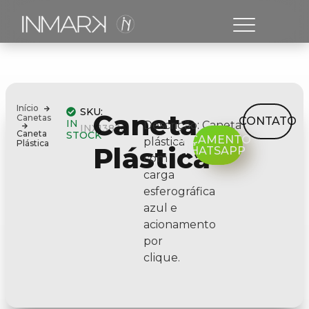
Início
SKU:
Caneta
Canetas
CONTATO
IN
Descrição:
Caneta
INX13830
Caneta
STOCK
ORÇAMENTO
plástica
Plástica
Plástica
WHATSAPP
com
carga
esferográfica
azul e
acionamento
por
clique.