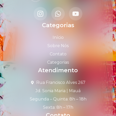
Categorias
Início
Sobre Nós
Contato
Categorias
Atendimento
Rua Francisco Alves 267
Jd. Sonia Maria | Mauá
Segunda – Quinta: 8h – 18h
Sexta: 8h – 17h
Contato