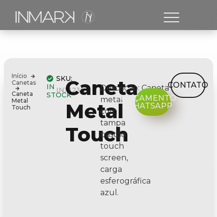
Início
SKU:
Caneta
Canetas
CONTATO
IN
Descrição:
Caneta
INX12318
Caneta
STOCK
ORÇAMENTO
metal
Metal
Metal
WHATSAPP
Touch
com
tampa
Touch
bastão
touch
screen,
carga
esferográfica
azul.