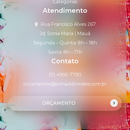
Categorias
Atendimento
Rua Francisco Alves 267
Jd. Sonia Maria | Mauá
Segunda – Quinta: 8h – 18h
Sexta: 8h – 17h
Contato
(11) 4995-7790
orcamentos@inmarkbrindes.com.br
ORÇAMENTO