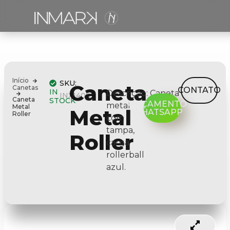
Início
SKU:
Caneta
Canetas
CONTATO
IN
Descrição:
Caneta
INX14085
Caneta
STOCK
ORÇAMENTO
metal
Metal
Metal
WHATSAPP
Roller
com
tampa,
Roller
carga
rollerball
azul.