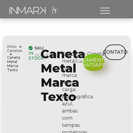
Início
SKU:
Caneta
Canetas
CONTATO
IN
Descrição:
Caneta
INXER157B
Caneta
STOCK
ORÇAMENTO
metálica
Metal
Metal
WHATSAPP
Marca
com
Texto
marca
Marca
texto e
carga
Texto
esferográfica
azul,
ambas
com
tampas
protetoras.