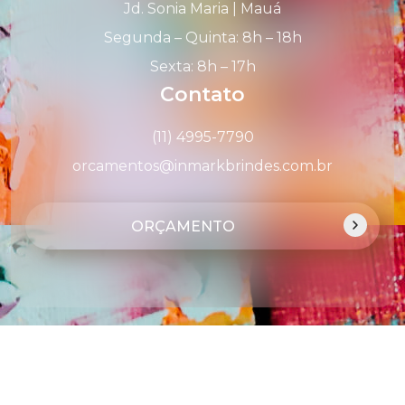
Jd. Sonia Maria | Mauá
Segunda – Quinta: 8h – 18h
Sexta: 8h – 17h
Contato
(11) 4995-7790
orcamentos@inmarkbrindes.com.br
ORÇAMENTO