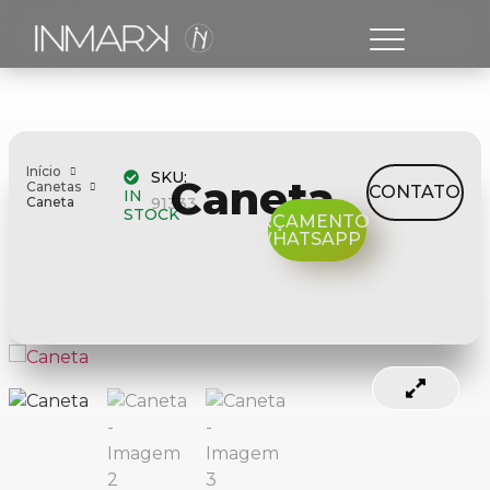
Início
SKU:
Caneta
Canetas
CONTATO
IN
Caneta
91333
STOCK
ORÇAMENTO
WHATSAPP