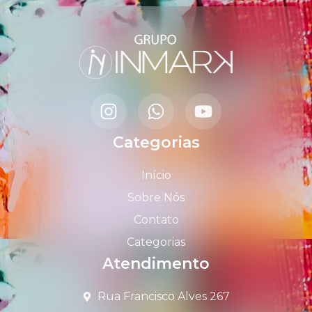
Categorias
Início
Sobre Nós
Contato
Categorias
Atendimento
Rua Francisco Alves 267