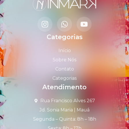
Categorias
Início
Sobre Nós
Contato
Categorias
Atendimento
Rua Francisco Alves 267
Jd. Sonia Maria | Mauá
Segunda – Quinta: 8h – 18h
Sexta: 8h – 17h