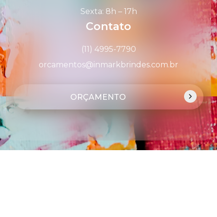
Sexta: 8h – 17h
Contato
(11) 4995-7790
orcamentos@inmarkbrindes.com.br
ORÇAMENTO