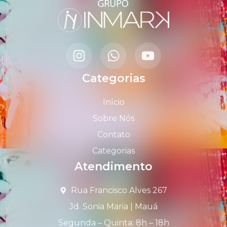
Categorias
Início
Sobre Nós
Contato
Categorias
Atendimento
Rua Francisco Alves 267
Jd. Sonia Maria | Mauá
Segunda – Quinta: 8h – 18h