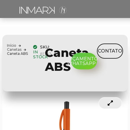
Início
SKU:
Caneta
Canetas
CONTATO
IN
Caneta ABS
81122
STOCK
ORÇAMENTO
ABS
WHATSAPP