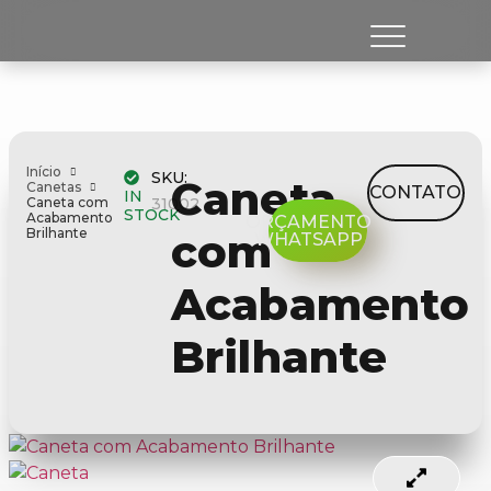
Início
SKU:
Caneta
Canetas
CONTATO
IN
Caneta com
31002
STOCK
Acabamento
ORÇAMENTO
Brilhante
com
WHATSAPP
Acabamento
Brilhante