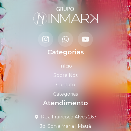
Categorias
Início
Sobre Nós
Contato
Categorias
Atendimento
Rua Francisco Alves 267
Jd. Sonia Maria | Mauá