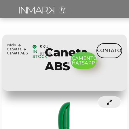
Início
SKU:
Caneta
Canetas
CONTATO
IN
Caneta ABS
81106
STOCK
ORÇAMENTO
ABS
WHATSAPP