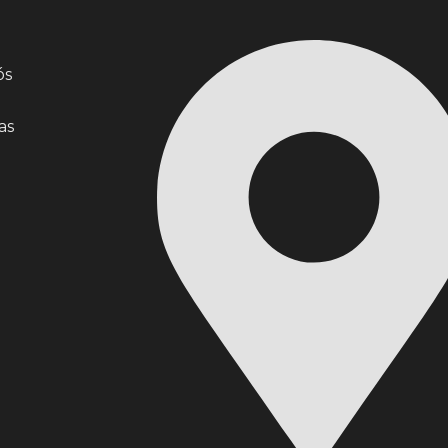
ós
as