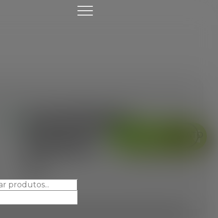
Camiseta
IN
STOCK
ORÇAMENTO
Power
CONTATO
WHATSAPP
V