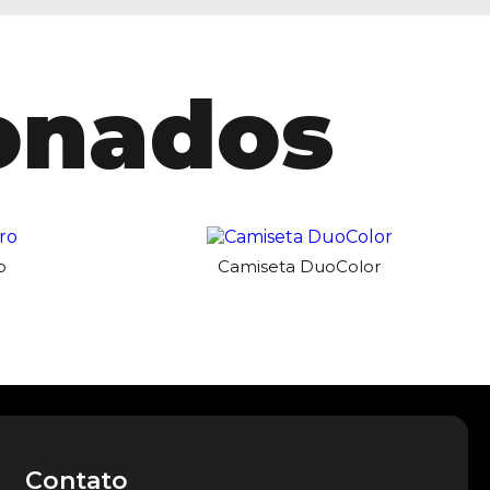
ionados
o
Camiseta DuoColor
Contato