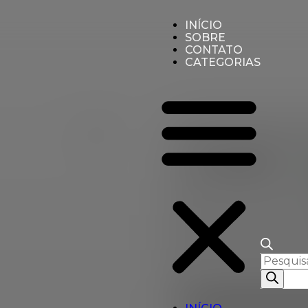
INÍCIO
SOBRE
CONTATO
CATEGORIAS
Início
Camisetas
Camiseta Power V