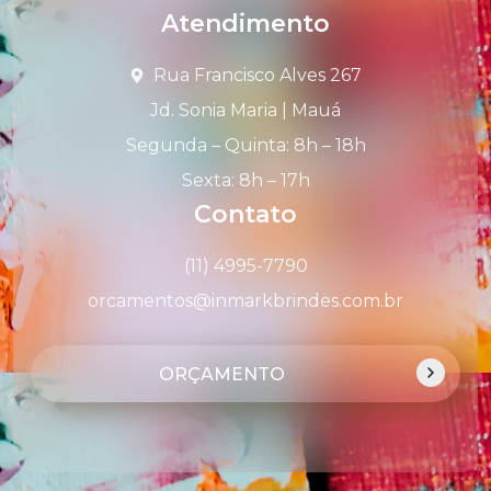
Atendimento
Rua Francisco Alves 267
Jd. Sonia Maria | Mauá
Segunda – Quinta: 8h – 18h
Sexta: 8h – 17h
Contato
(11) 4995-7790
orcamentos@inmarkbrindes.com.br
ORÇAMENTO