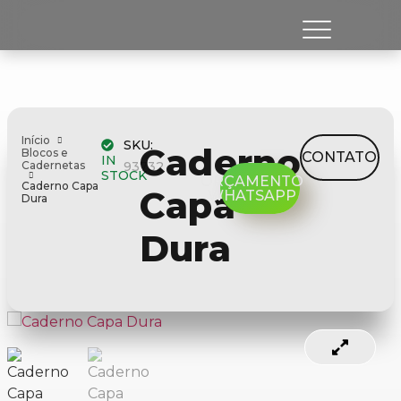
Início
SKU:
Caderno
Blocos e
CONTATO
IN
Cadernetas
93732
STOCK
ORÇAMENTO
Caderno Capa
Capa
WHATSAPP
Dura
Dura